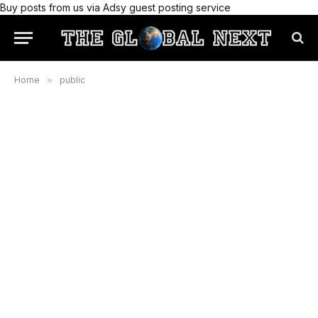
Buy posts from us via Adsy guest posting service
Home
»
public