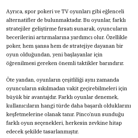
Ayrıca, spor pokeri ve TV oyunları gibi eğlenceli
alternatifler de bulunmaktadır. Bu oyunlar, farklı
stratejiler geliştirme fırsatı sunarak, oyuncuların
becerilerini artırmalarına yardımcı olur. Özellikle
poker, hem şansa hem de stratejiye dayanan bir
oyun olduğundan, yeni başlayanlar için
öğrenilmesi gereken önemli taktikler barındırır.
Öte yandan, oyunların çeşitliliği aynı zamanda
oyuncuların sıkılmadan vakit geçirebilmeleri için
büyük bir avantajdır. Farklı oyunlar denemek,
kullanıcıların hangi türde daha başarılı olduklarını
keşfetmelerine olanak tanır. Pinco’nun sunduğu
farklı oyun seçenekleri, herkesin zevkine hitap
edecek şekilde tasarlanmıştır.