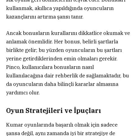
kullanmak, akıllıca yapıldığında oyuncuların
kazançlarını artırma şansı tanır.
Ancak bonusların kurallarını dikkatlice okumak ve
anlamak önemlidir. Her bonus, belirli şartlarla
birlikte gelir; bu yüzden oyuncuların bu şartları
yerine getirdiklerinden emin olmaları gerekir.
Pinco, kullanıcılara bonusların nasıl
kullanılacağına dair rehberlik de sağlamaktadır, bu
da oyuncuların daha bilinçli kararlar almasına
yardımcı olur.
Oyun Stratejileri ve İpuçları
Kumar oyunlarında başarılı olmak için sadece
şansa değil, aynı zamanda iyi bir stratejiye de