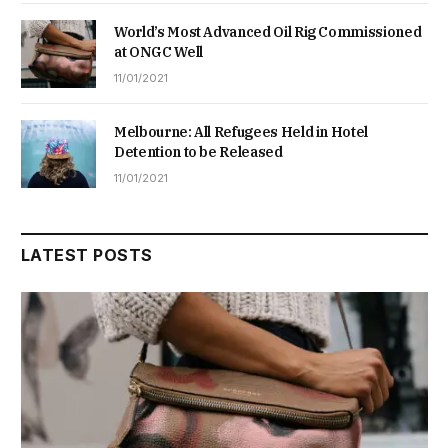
World’s Most Advanced Oil Rig Commissioned
at ONGC Well
11/01/2021
Melbourne: All Refugees Held in Hotel
Detention to be Released
11/01/2021
LATEST POSTS