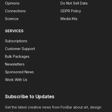
Opinions
Do Not Sell Data
Connections
GDPR Policy
Science
Media Kits
SERVICES
Subscriptions
Customer Support
Bulk Packages
Newsletters
Sponsored News
Work With Us
Subscribe to Updates
Get the latest creative news from FooBar about art, design