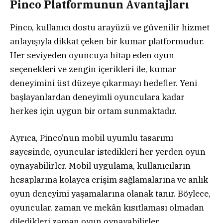
Pinco Platformunun Avantajları
Pinco, kullanıcı dostu arayüzü ve güvenilir hizmet
anlayışıyla dikkat çeken bir kumar platformudur.
Her seviyeden oyuncuya hitap eden oyun
seçenekleri ve zengin içerikleri ile, kumar
deneyimini üst düzeye çıkarmayı hedefler. Yeni
başlayanlardan deneyimli oyunculara kadar
herkes için uygun bir ortam sunmaktadır.
Ayrıca, Pinco’nun mobil uyumlu tasarımı
sayesinde, oyuncular istedikleri her yerden oyun
oynayabilirler. Mobil uygulama, kullanıcıların
hesaplarına kolayca erişim sağlamalarına ve anlık
oyun deneyimi yaşamalarına olanak tanır. Böylece,
oyuncular, zaman ve mekân kısıtlaması olmadan
diledikleri zaman oyun oynayabilirler.