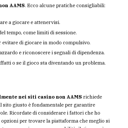
o non AAMS
. Ecco alcune pratiche consigliabili:
are a giocare e attenervisi.
del tempo, come limiti di sessione.
r evitare di giocare in modo compulsivo.
’azzardo e riconoscere i segnali di dipendenza.
ffatti o se il gioco sta diventando un problema.
lmente nei siti casino non AAMS
richiede
il sito giusto è fondamentale per garantire
ole. Ricordate di considerare i fattori che ho
opzioni per trovare la piattaforma che meglio si