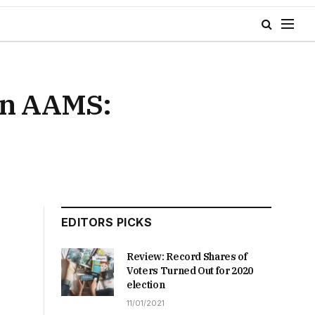
on AAMS:
EDITORS PICKS
Review: Record Shares of
Voters Turned Out for 2020
election
11/01/2021