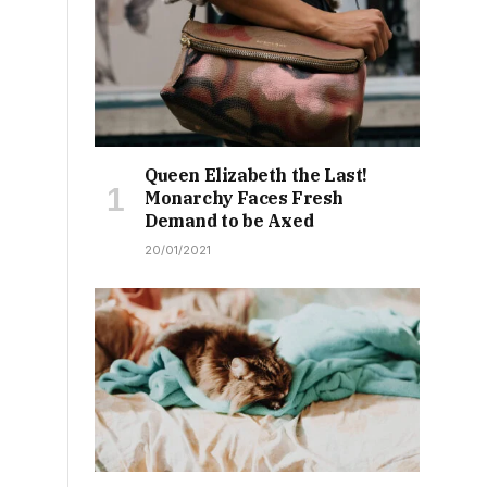
Queen Elizabeth the Last!
Monarchy Faces Fresh
Demand to be Axed
20/01/2021