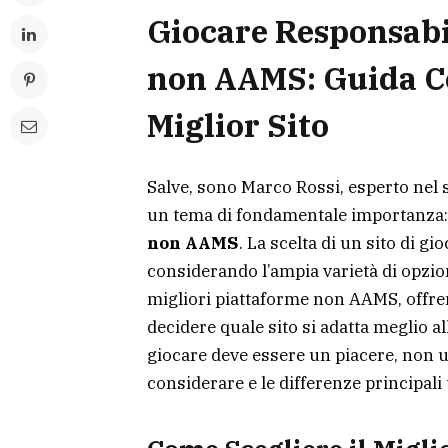
Giocare Responsabi
non AAMS: Guida Co
Miglior Sito
Salve, sono Marco Rossi, esperto nel se
un tema di fondamentale importanza
non AAMS
. La scelta di un sito di 
considerando l’ampia varietà di opzion
migliori piattaforme non AAMS, offren
decidere quale sito si adatta meglio al
giocare deve essere un piacere, non un
considerare e le differenze principali tr