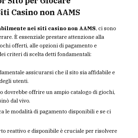
or Sito per Giocare
Siti Casino non AAMS
abilmente nei siti casino non AAMS
, ci sono
rare. È essenziale prestare attenzione alla
iochi offerti, alle opzioni di pagamento e
ei criteri di scelta detti fondamentali:
amentale assicurarsi che il sito sia affidabile e
egli utenti.
o dovrebbe offrire un ampio catalogo di giochi,
sinò dal vivo.
ca le modalità di pagamento disponibili e se ci
o reattivo e disponibile è cruciale per risolvere