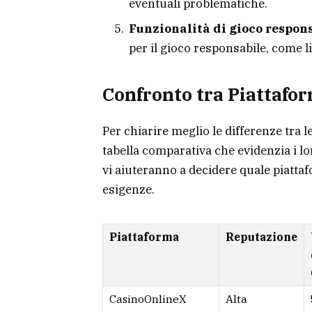
eventuali problematiche.
Funzionalità di gioco respon
per il gioco responsabile, come l
Confronto tra Piattafo
Per chiarire meglio le differenze tra 
tabella comparativa che evidenzia i l
vi aiuteranno a decidere quale piattaf
esigenze.
Piattaforma
Reputazione
CasinoOnlineX
Alta