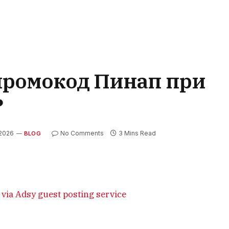
промокод Пинап при
?
2026
No Comments
3 Mins Read
BLOG
via Adsy guest posting service