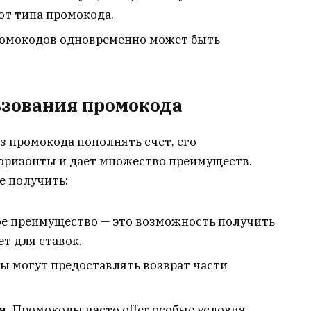
от типа промокода.
ромокодов одновременно может быть
зования промокода
ез промокода пополнять счет, его
оризонты и дает множество преимуществ.
е получить:
е преимущество — это возможность получить
т для ставок.
 могут предоставлять возврат части
я.
Промокоды часто offer особые условия,