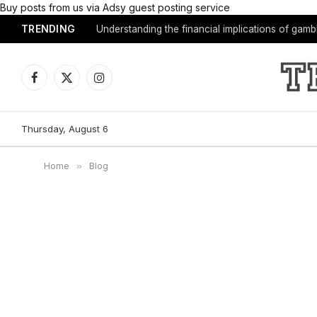
Buy posts from us via Adsy guest posting service
TRENDING
Understanding the financial implications of gam
Facebook
X
Instagram
(Twitter)
Thursday, August 6
Home
»
Blog