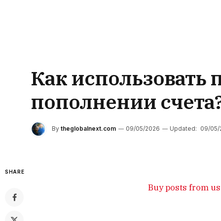
Как использовать 
пополнении счета
By
theglobalnext.com
09/05/2026
Updated:
09/05/
SHARE
Buy posts from us 