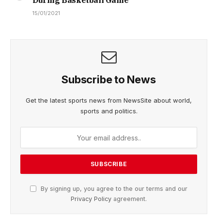
During Basketball Game
15/01/2021
Subscribe to News
Get the latest sports news from NewsSite about world,
sports and politics.
By signing up, you agree to the our terms and our
Privacy Policy
agreement.