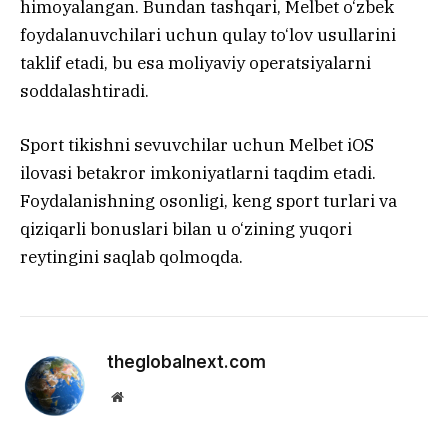
himoyalangan. Bundan tashqari, Melbet o‘zbek
foydalanuvchilari uchun qulay to‘lov usullarini
taklif etadi, bu esa moliyaviy operatsiyalarni
soddalashtiradi.
Sport tikishni sevuvchilar uchun Melbet iOS
ilovasi betakror imkoniyatlarni taqdim etadi.
Foydalanishning osonligi, keng sport turlari va
qiziqarli bonuslari bilan u o‘zining yuqori
reytingini saqlab qolmoqda.
theglobalnext.com
Website