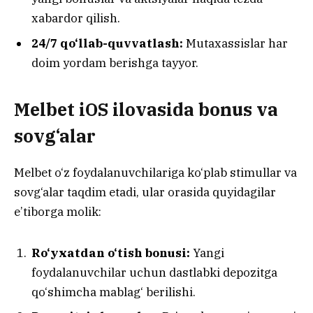
xabardor qilish.
24/7 qo‘llab-quvvatlash:
Mutaxassislar har
doim yordam berishga tayyor.
Melbet iOS ilovasida bonus va
sovg‘alar
Melbet o‘z foydalanuvchilariga ko‘plab stimullar va
sovg‘alar taqdim etadi, ular orasida quyidagilar
e’tiborga molik:
Ro‘yxatdan o‘tish bonusi:
Yangi
foydalanuvchilar uchun dastlabki depozitga
qo‘shimcha mablag‘ berilishi.