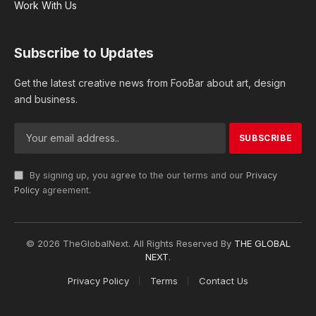
Work With Us
Subscribe to Updates
Get the latest creative news from FooBar about art, design
and business.
By signing up, you agree to the our terms and our
Privacy
Policy
agreement.
© 2026 TheGlobalNext. All Rights Reserved By
THE GLOBAL
NEXT
.
Privacy Policy
Terms
Contact Us