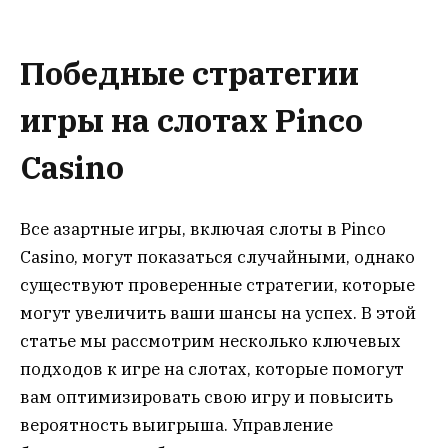
Победные стратегии
игры на слотах Pinco
Casino
Все азартные игры, включая слоты в Pinco
Casino, могут показаться случайными, однако
существуют проверенные стратегии, которые
могут увеличить ваши шансы на успех. В этой
статье мы рассмотрим несколько ключевых
подходов к игре на слотах, которые помогут
вам оптимизировать свою игру и повысить
вероятность выигрыша. Управление