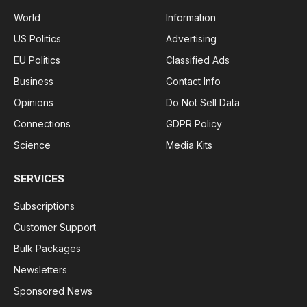
World
Information
US Politics
Advertising
EU Politics
Classified Ads
Business
Contact Info
Opinions
Do Not Sell Data
Connections
GDPR Policy
Science
Media Kits
SERVICES
Subscriptions
Customer Support
Bulk Packages
Newsletters
Sponsored News