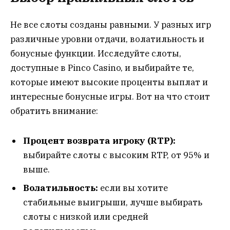
Не все слоты созданы равными. У разных игр
различные уровни отдачи, волатильность и
бонусные функции. Исследуйте слоты,
доступные в Pinco Casino, и выбирайте те,
которые имеют высокие проценты выплат и
интересные бонусные игры. Вот на что стоит
обратить внимание:
Процент возврата игроку (RTP):
выбирайте слоты с высоким RTP, от 95% и
выше.
Волатильность:
если вы хотите
стабильные выигрыши, лучше выбирать
слоты с низкой или средней