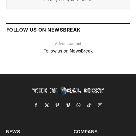
FOLLOW US ON NEWSBREAK
Advertisement
Follow us on NewsBreak
Facebook
X
Pinterest
Vimeo
WhatsApp
TikTok
Instagram
(Twitter)
NEWS
COMPANY