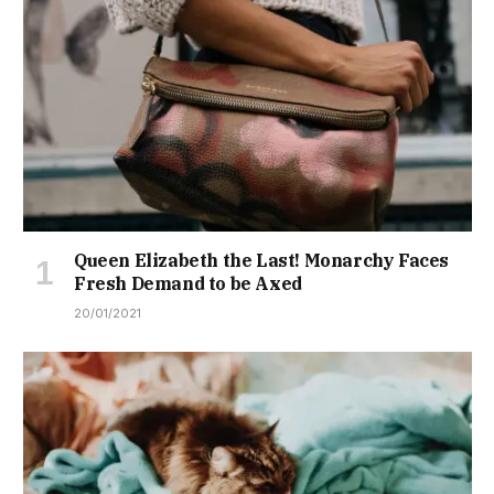
Queen Elizabeth the Last! Monarchy Faces
Fresh Demand to be Axed
20/01/2021