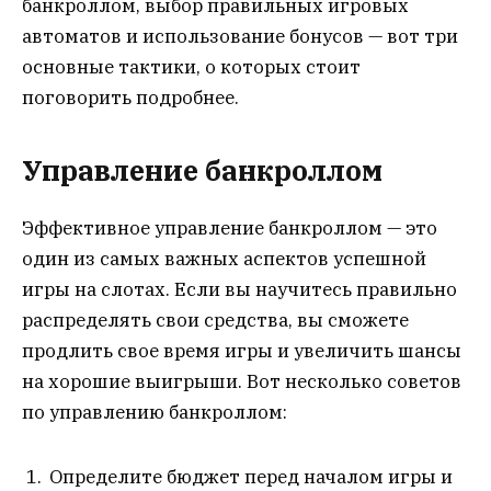
банкроллом, выбор правильных игровых
автоматов и использование бонусов — вот три
основные тактики, о которых стоит
поговорить подробнее.
Управление банкроллом
Эффективное управление банкроллом — это
один из самых важных аспектов успешной
игры на слотах. Если вы научитесь правильно
распределять свои средства, вы сможете
продлить свое время игры и увеличить шансы
на хорошие выигрыши. Вот несколько советов
по управлению банкроллом:
Определите бюджет перед началом игры и