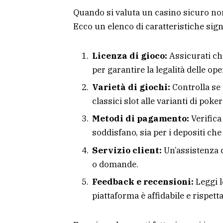
Quando si valuta un casino sicuro non
Ecco un elenco di caratteristiche sign
Licenza di gioco:
Assicurati che
per garantire la legalità delle ope
Varietà di giochi:
Controlla se 
classici slot alle varianti di poker
Metodi di pagamento:
Verifica
soddisfano, sia per i depositi che 
Servizio client:
Un’assistenza c
o domande.
Feedback e recensioni:
Leggi l
piattaforma è affidabile e rispetta