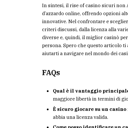
In sintesi, il rise of casino sicuri 
d’azzardo online, offrendo opzioni alt
innovative. Nel confrontare e sceglier
criteri discussi, dalla licenza alla va
diverse e, quindi, il miglior casinò pe
persona. Spero che questo articolo ti 
aiutarti a navigare nel mondo dei ca
FAQs
Qual è il vantaggio principa
maggiore libertà in termini di gi
È sicuro giocare su un casin
abbia una licenza valida.
Come posso identificare un c