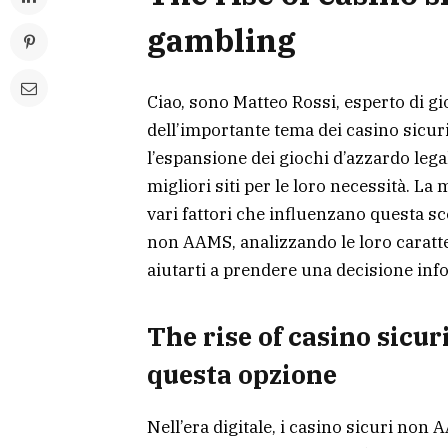
gambling
Ciao, sono Matteo Rossi, esperto di gi
dell’importante tema dei casino sicu
l’espansione dei giochi d’azzardo lega
migliori siti per le loro necessità. La
vari fattori che influenzano questa sc
non AAMS, analizzando le loro caratter
aiutarti a prendere una decisione inf
The rise of casino sicu
questa opzione
Nell’era digitale, i casino sicuri n