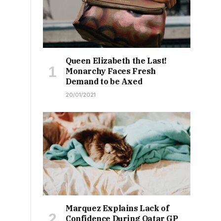
Queen Elizabeth the Last!
Monarchy Faces Fresh
Demand to be Axed
20/01/2021
Marquez Explains Lack of
Confidence During Qatar GP