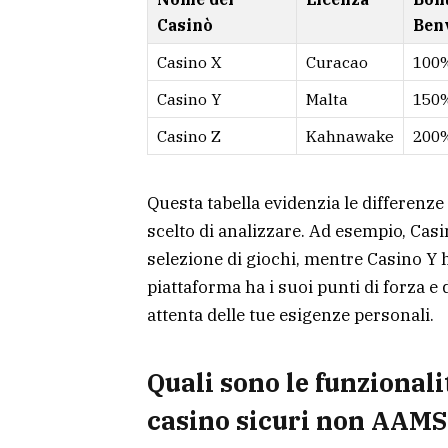
Casinò
Ben
Casino X
Curacao
100%
Casino Y
Malta
150%
Casino Z
Kahnawake
200%
Questa tabella evidenzia le differenz
scelto di analizzare. Ad esempio, Cas
selezione di giochi, mentre Casino Y 
piattaforma ha i suoi punti di forza e
attenta delle tue esigenze personali.
Quali sono le funzional
casino sicuri non AAMS