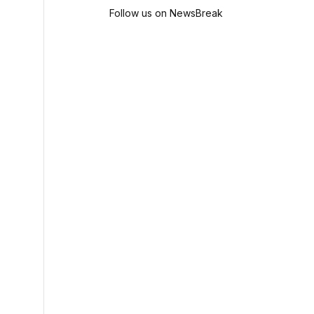
Follow us on NewsBreak