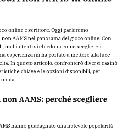
oco online e scrittore. Oggi parleremo
ri non AAMS nel panorama del gioco online. Con
li, molti utenti si chiedono come scegliere i
 mia esperienza mi ha portato a mettere alla luce
elta. In questo articolo, confronterò diversi casinò
istiche chiave e le opzioni disponibili, per
ormata.
ri non AAMS: perché scegliere
on AAMS hanno guadagnato una notevole popolarità