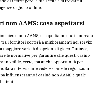
do di restringere le tue scelte e di trovare il
sigenze di gioco online.
uri non AAMS: cosa aspettarsi
sino sicuri non AAMS, ci aspettiamo che il mercato
ra i fornitori porterà a miglioramenti nei servizi
 maggiore varietà di opzioni di gioco. Tuttavia,
are le normative per garantire che questi casinò
aranno sfide, certo, ma anche opportunità per
re. Sarà interessante vedere come le regolazioni
ropa influenzeranno i casinò non AAMS e quale
i utenti.