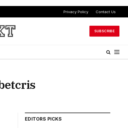
Privacy Policy
Contact Us
SUBSCRIBE
betcris
EDITORS PICKS