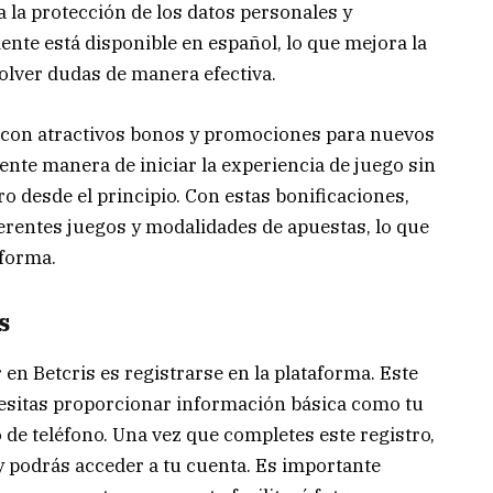
 la protección de los datos personales y
iente está disponible en español, lo que mejora la
olver dudas de manera efectiva.
a con atractivos bonos y promociones para nuevos
ente manera de iniciar la experiencia de juego sin
o desde el principio. Con estas bonificaciones,
erentes juegos y modalidades de apuestas, lo que
aforma.
s
en Betcris es registrarse en la plataforma. Este
ecesitas proporcionar información básica como tu
de teléfono. Una vez que completes este registro,
y podrás acceder a tu cuenta. Es importante