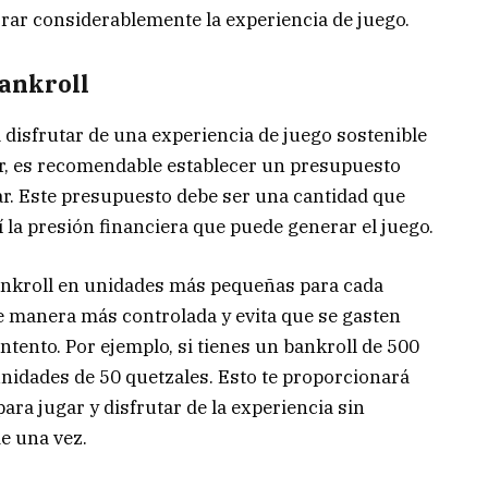
rar considerablemente la experiencia de juego.
bankroll
a disfrutar de una experiencia de juego sostenible
ar, es recomendable establecer un presupuesto
ar. Este presupuesto debe ser una cantidad que
í la presión financiera que puede generar el juego.
 bankroll en unidades más pequeñas para cada
de manera más controlada y evita que se gasten
tento. Por ejemplo, si tienes un bankroll de 500
unidades de 50 quetzales. Esto te proporcionará
a jugar y disfrutar de la experiencia sin
e una vez.