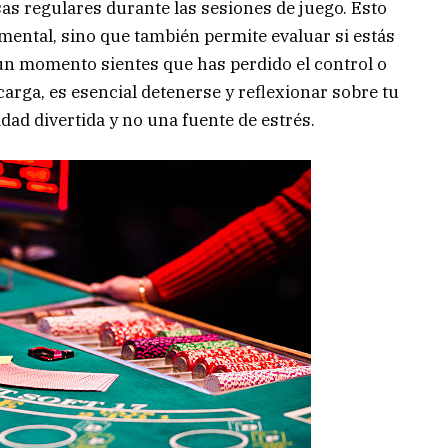
s regulares durante las sesiones de juego. Esto
mental, sino que también permite evaluar si estás
gún momento sientes que has perdido el control o
carga, es esencial detenerse y reflexionar sobre tu
idad divertida y no una fuente de estrés.