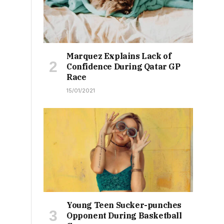
Marquez Explains Lack of
Confidence During Qatar GP
Race
15/01/2021
Young Teen Sucker-punches
Opponent During Basketball