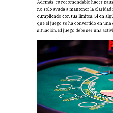
Además, es recomendable hacer pausa
no solo ayuda a mantener la claridad 
cumpliendo con tus límites. Si en al
que el juego se ha convertido en una 
situación. El juego debe ser una activ