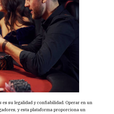
 es su legalidad y confiabilidad. Operar en un
ugadores, y esta plataforma proporciona un