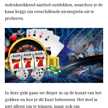
indrukwekkend aanbod ontdekken, waardoor je de
kans krijgt om verschillende strategieën uit te
proberen.
In deze gids gaan we dieper in op de kunst van het
gokken en hoe je dit kunt beheersen. Het doel is
niet alleen om te winnen, maar ook om