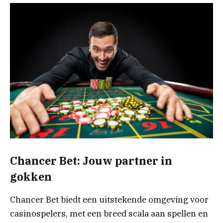
Chancer Bet: Jouw partner in
gokken
Chancer Bet biedt een uitstekende omgeving voor
casinospelers, met een breed scala aan spellen en