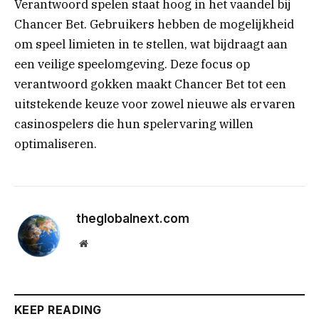
Verantwoord spelen staat hoog in het vaandel bij
Chancer Bet. Gebruikers hebben de mogelijkheid
om speel limieten in te stellen, wat bijdraagt aan
een veilige speelomgeving. Deze focus op
verantwoord gokken maakt Chancer Bet tot een
uitstekende keuze voor zowel nieuwe als ervaren
casinospelers die hun spelervaring willen
optimaliseren.
theglobalnext.com
Website
KEEP READING