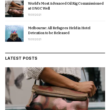
World’s Most Advanced Oil Rig Commissioned
at ONGC Well
11/01/2021
Melbourne: All Refugees Held in Hotel
Detention to be Released
11/01/2021
LATEST POSTS