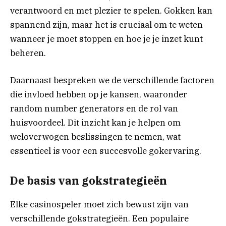
verantwoord en met plezier te spelen. Gokken kan
spannend zijn, maar het is cruciaal om te weten
wanneer je moet stoppen en hoe je je inzet kunt
beheren.
Daarnaast bespreken we de verschillende factoren
die invloed hebben op je kansen, waaronder
random number generators en de rol van
huisvoordeel. Dit inzicht kan je helpen om
weloverwogen beslissingen te nemen, wat
essentieel is voor een succesvolle gokervaring.
De basis van gokstrategieën
Elke casinospeler moet zich bewust zijn van
verschillende gokstrategieën. Een populaire