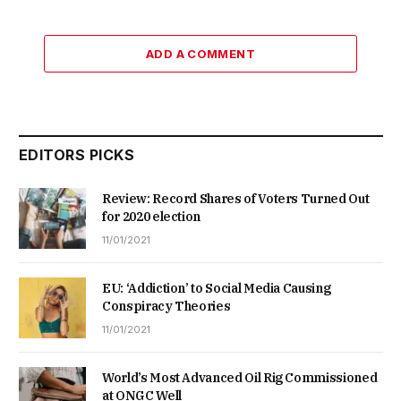
ADD A COMMENT
EDITORS PICKS
Review: Record Shares of Voters Turned Out
for 2020 election
11/01/2021
EU: ‘Addiction’ to Social Media Causing
Conspiracy Theories
11/01/2021
World’s Most Advanced Oil Rig Commissioned
at ONGC Well