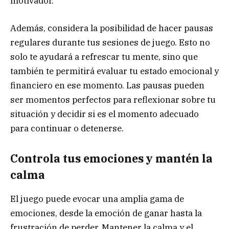
motivador.
Además, considera la posibilidad de hacer pausas
regulares durante tus sesiones de juego. Esto no
solo te ayudará a refrescar tu mente, sino que
también te permitirá evaluar tu estado emocional y
financiero en ese momento. Las pausas pueden
ser momentos perfectos para reflexionar sobre tu
situación y decidir si es el momento adecuado
para continuar o detenerse.
Controla tus emociones y mantén la
calma
El juego puede evocar una amplia gama de
emociones, desde la emoción de ganar hasta la
frustración de perder. Mantener la calma y el