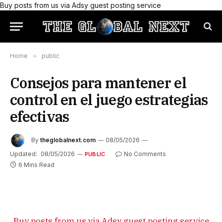
Buy posts from us via Adsy guest posting service
Home
»
public
Consejos para mantener el
control en el juego estrategias
efectivas
By
theglobalnext.com
08/05/2026
Updated:
08/05/2026
No Comments
PUBLIC
6 Mins Read
Buy posts from us via Adsy guest posting service