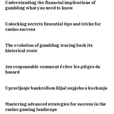
Understanding the financial implications of
gambling what you need to know
Unlocking secrets Essential tips and tricks for
casino success
The evolution of gambling tracing back its
historical roots
Jeu responsable comment éviter les pièges du
hasard
Upravljanje bankrollom Ključ uspjeha u kockanju
Mastering advanced strategies for success in the
casino gaming landscape