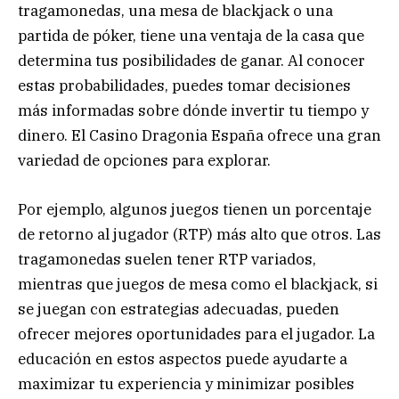
tragamonedas, una mesa de blackjack o una
partida de póker, tiene una ventaja de la casa que
determina tus posibilidades de ganar. Al conocer
estas probabilidades, puedes tomar decisiones
más informadas sobre dónde invertir tu tiempo y
dinero. El Casino Dragonia España ofrece una gran
variedad de opciones para explorar.
Por ejemplo, algunos juegos tienen un porcentaje
de retorno al jugador (RTP) más alto que otros. Las
tragamonedas suelen tener RTP variados,
mientras que juegos de mesa como el blackjack, si
se juegan con estrategias adecuadas, pueden
ofrecer mejores oportunidades para el jugador. La
educación en estos aspectos puede ayudarte a
maximizar tu experiencia y minimizar posibles