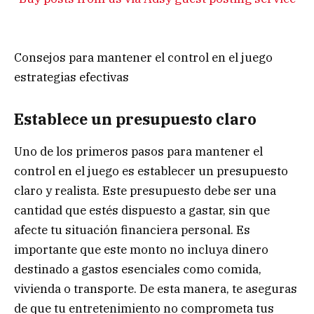
Consejos para mantener el control en el juego
estrategias efectivas
Establece un presupuesto claro
Uno de los primeros pasos para mantener el
control en el juego es establecer un presupuesto
claro y realista. Este presupuesto debe ser una
cantidad que estés dispuesto a gastar, sin que
afecte tu situación financiera personal. Es
importante que este monto no incluya dinero
destinado a gastos esenciales como comida,
vivienda o transporte. De esta manera, te aseguras
de que tu entretenimiento no comprometa tus