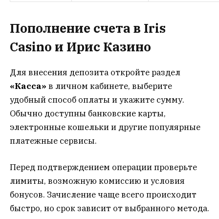
Пополнение счета в Iris
Casino и Ирис Казино
Для внесения депозита откройте раздел
«Касса»
в личном кабинете, выберите
удобный способ оплаты и укажите сумму.
Обычно доступны банковские карты,
электронные кошельки и другие популярные
платежные сервисы.
Перед подтверждением операции проверьте
лимиты, возможную комиссию и условия
бонусов. Зачисление чаще всего происходит
быстро, но срок зависит от выбранного метода.