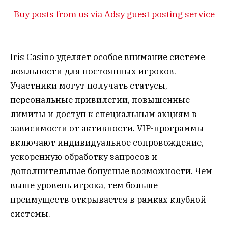
Buy posts from us via Adsy guest posting service
Iris Casino уделяет особое внимание системе
лояльности для постоянных игроков.
Участники могут получать статусы,
персональные привилегии, повышенные
лимиты и доступ к специальным акциям в
зависимости от активности. VIP-программы
включают индивидуальное сопровождение,
ускоренную обработку запросов и
дополнительные бонусные возможности. Чем
выше уровень игрока, тем больше
преимуществ открывается в рамках клубной
системы.