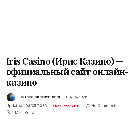
Iris Casino (Ирис Казино) —
официальный сайт онлайн-
казино
By
theglobalnext.com
08/05/2026
Updated:
08/05/2026
No Comments
! БЕЗ РУБРИКИ
4 Mins Read