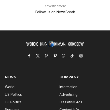
Advertisement
Follow us on NewsBreak
Facebook
X
Pinterest
Vimeo
WhatsApp
TikTok
Instagram
(Twitter)
NEWS
COMPANY
World
Information
US Politics
Advertising
EU Politics
Classified Ads
Business
Contact Info