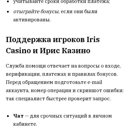
учитывайте сроки обработки платежа;
отыграйте бонусы
, если они были
активированы.
Поддержка игроков Iris
Casino и Ирис Казино
Служба помощи отвечает на вопросы о входе,
верификации, платежах и правилах бонусов.
Перед обращением подготовьте e-mail
аккаунта, номер операции и скриншот ошибки:
так специалист быстрее проверит запрос.
Чат
— для срочных ситуаций в личном
кабинете.