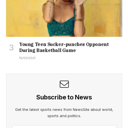
Young Teen Sucker-punches Opponent
During Basketball Game
15/01/2021
Subscribe to News
Get the latest sports news from NewsSite about world,
sports and politics.