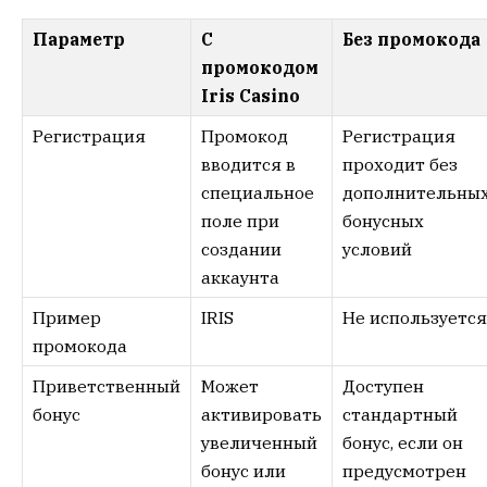
Параметр
С
Без промокода
промокодом
Iris Casino
Регистрация
Промокод
Регистрация
вводится в
проходит без
специальное
дополнительны
поле при
бонусных
создании
условий
аккаунта
Пример
IRIS
Не используется
промокода
Приветственный
Может
Доступен
бонус
активировать
стандартный
увеличенный
бонус, если он
бонус или
предусмотрен