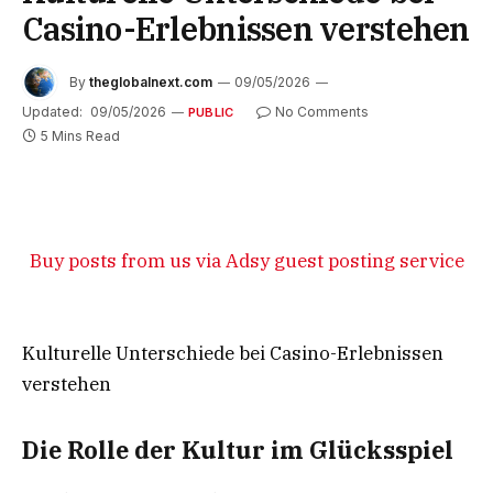
Casino-Erlebnissen verstehen
By
theglobalnext.com
09/05/2026
Updated:
09/05/2026
No Comments
PUBLIC
5 Mins Read
Buy posts from us via Adsy guest posting service
Kulturelle Unterschiede bei Casino-Erlebnissen
verstehen
Die Rolle der Kultur im Glücksspiel