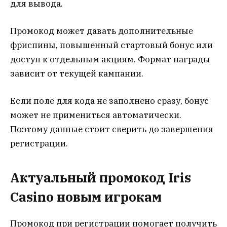
для вывода.
Промокод может давать дополнительные
фриспины, повышенный стартовый бонус или
доступ к отдельным акциям. Формат награды
зависит от текущей кампании.
Если поле для кода не заполнено сразу, бонус
может не примениться автоматически.
Поэтому данные стоит сверить до завершения
регистрации.
Актуальный промокод Iris
Casino новым игрокам
Промокод при регистрации помогает получить