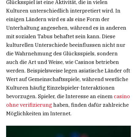
Glücksspiel ist eine Aktivität, die in vielen
Kulturen unterschiedlich interpretiert wird. In
einigen Ländern wird es als eine Form der
Unterhaltung angesehen, während es in anderen
mit sozialen Tabus behaftet sein kann. Diese
kulturellen Unterschiede beeinflussen nicht nur
die Wahrnehmung des Glücksspiels, sondern
auch die Art und Weise, wie Casinos betrieben
werden. Beispielsweise legen asiatische Länder oft
Wert auf Gemeinschaftsspiele, während westliche
Kulturen häufig Einzelspieler-Interaktionen
bevorzugen. Spieler, die Interesse an einem
casino
ohne verifizierung
haben, finden dafür zahlreiche
Möglichkeiten im Internet.