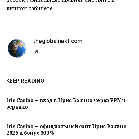
личном кабинете.
theglobalnext.com
Website
KEEP READING
Iris Casino — вход в Ирис Казино через VPN и
зеркало
Iris Casino — официальный сайт Ирис Казино
2026 и бонус 500%