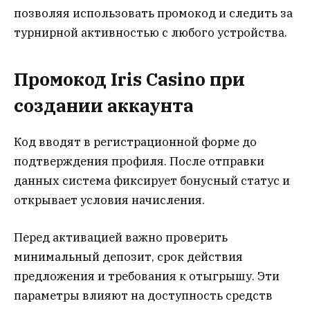
позволяя использовать промокод и следить за
турнирной активностью с любого устройства.
Промокод Iris Casino при
создании аккаунта
Код вводят в регистрационной форме до
подтверждения профиля. После отправки
данных система фиксирует бонусный статус и
открывает условия начисления.
Перед активацией важно проверить
минимальный депозит, срок действия
предложения и требования к отыгрышу. Эти
параметры влияют на доступность средств