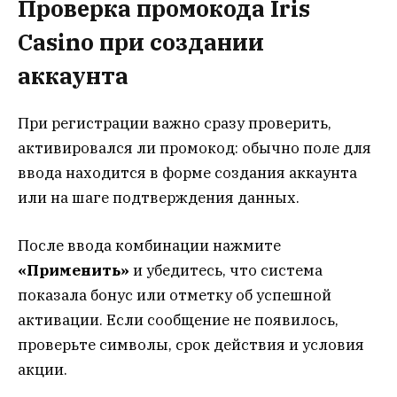
Проверка промокода Iris
Casino при создании
аккаунта
При регистрации важно сразу проверить,
активировался ли промокод: обычно поле для
ввода находится в форме создания аккаунта
или на шаге подтверждения данных.
После ввода комбинации нажмите
«Применить»
и убедитесь, что система
показала бонус или отметку об успешной
активации. Если сообщение не появилось,
проверьте символы, срок действия и условия
акции.