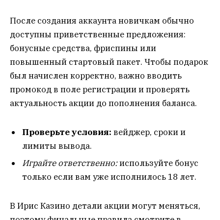
После создания аккаунта новичкам обычно
доступны приветственные предложения:
бонусные средства, фриспины или
повышенный стартовый пакет. Чтобы подарок
был начислен корректно, важно вводить
промокод в поле регистрации и проверять
актуальность акции до пополнения баланса.
Проверьте условия:
вейджер, сроки и
лимиты вывода.
Играйте ответственно:
используйте бонус
только если вам уже исполнилось 18 лет.
В Ирис Казино детали акции могут меняться,
поэтому финальные правила смотрите в