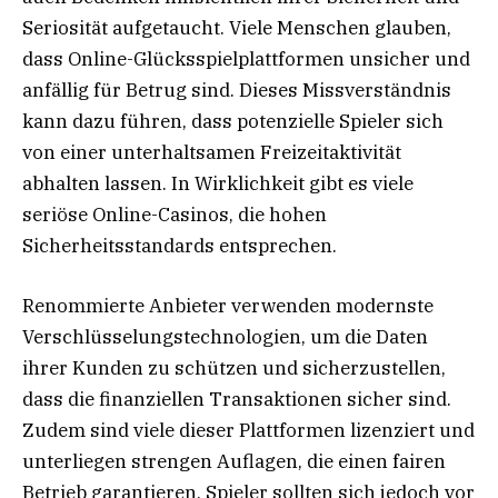
Seriosität aufgetaucht. Viele Menschen glauben,
dass Online-Glücksspielplattformen unsicher und
anfällig für Betrug sind. Dieses Missverständnis
kann dazu führen, dass potenzielle Spieler sich
von einer unterhaltsamen Freizeitaktivität
abhalten lassen. In Wirklichkeit gibt es viele
seriöse Online-Casinos, die hohen
Sicherheitsstandards entsprechen.
Renommierte Anbieter verwenden modernste
Verschlüsselungstechnologien, um die Daten
ihrer Kunden zu schützen und sicherzustellen,
dass die finanziellen Transaktionen sicher sind.
Zudem sind viele dieser Plattformen lizenziert und
unterliegen strengen Auflagen, die einen fairen
Betrieb garantieren. Spieler sollten sich jedoch vor