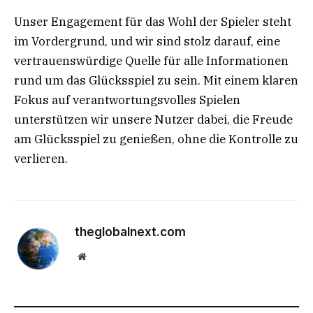
Unser Engagement für das Wohl der Spieler steht
im Vordergrund, und wir sind stolz darauf, eine
vertrauenswürdige Quelle für alle Informationen
rund um das Glücksspiel zu sein. Mit einem klaren
Fokus auf verantwortungsvolles Spielen
unterstützen wir unsere Nutzer dabei, die Freude
am Glücksspiel zu genießen, ohne die Kontrolle zu
verlieren.
theglobalnext.com
Website