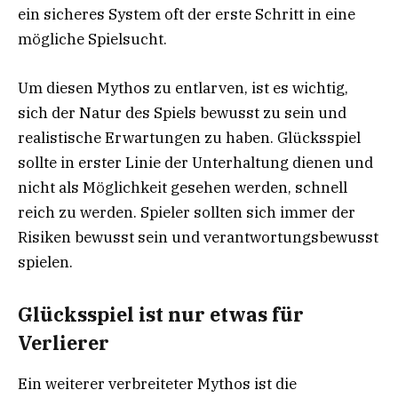
ein sicheres System oft der erste Schritt in eine
mögliche Spielsucht.
Um diesen Mythos zu entlarven, ist es wichtig,
sich der Natur des Spiels bewusst zu sein und
realistische Erwartungen zu haben. Glücksspiel
sollte in erster Linie der Unterhaltung dienen und
nicht als Möglichkeit gesehen werden, schnell
reich zu werden. Spieler sollten sich immer der
Risiken bewusst sein und verantwortungsbewusst
spielen.
Glücksspiel ist nur etwas für
Verlierer
Ein weiterer verbreiteter Mythos ist die