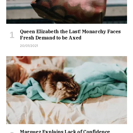
Queen Elizabeth the Last! Monarchy Faces
Fresh Demand to be Axed
20/01/2021
Marquez Explains Lack of Confidence