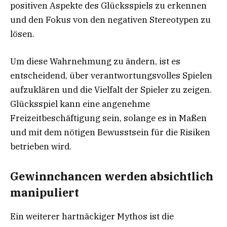
positiven Aspekte des Glücksspiels zu erkennen
und den Fokus von den negativen Stereotypen zu
lösen.
Um diese Wahrnehmung zu ändern, ist es
entscheidend, über verantwortungsvolles Spielen
aufzuklären und die Vielfalt der Spieler zu zeigen.
Glücksspiel kann eine angenehme
Freizeitbeschäftigung sein, solange es in Maßen
und mit dem nötigen Bewusstsein für die Risiken
betrieben wird.
Gewinnchancen werden absichtlich
manipuliert
Ein weiterer hartnäckiger Mythos ist die