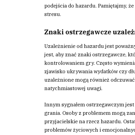
podejścia do hazardu. Pamiętajmy, ż
stresu.
Znaki ostrzegawcze uzależ
Uzależnienie od hazardu jest poważn
jest, aby znać znaki ostrzegawcze, 
kontrolowaniem gry. Często wymieni
zjawisko ukrywania wydatków czy dłu
uzależnione mogą również odczuwać l
natychmiastowej uwagi.
Innym sygnałem ostrzegawczym jest
grania. Osoby z problemem mogą zani
przyjacielskie na rzecz hazardu. Ost
problemów życiowych i emocjonalnych