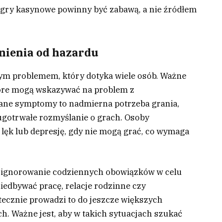
e gry kasynowe powinny być zabawą, a nie źródłem
nienia od hazardu
ym problemem, który dotyka wiele osób. Ważne
które mogą wskazywać na problem z
ane symptomy to nadmierna potrzeba grania,
gotrwałe rozmyślanie o grach. Osoby
ęk lub depresję, gdy nie mogą grać, co wymaga
 ignorowanie codziennych obowiązków w celu
edbywać pracę, relacje rodzinne czy
atecznie prowadzi to do jeszcze większych
. Ważne jest, aby w takich sytuacjach szukać