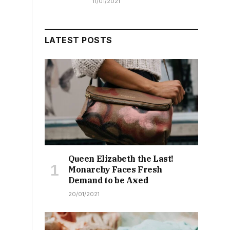
11/01/2021
LATEST POSTS
Queen Elizabeth the Last!
Monarchy Faces Fresh
Demand to be Axed
20/01/2021