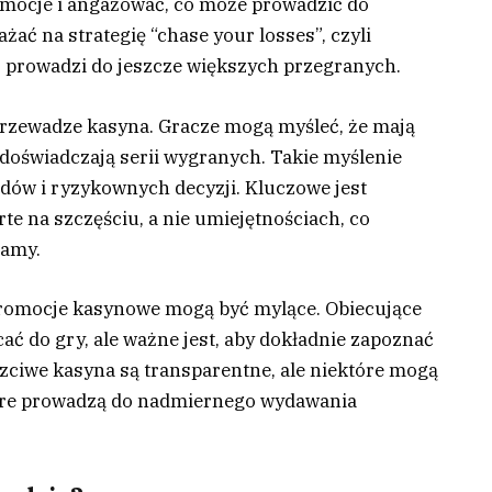
emocje i angażować, co może prowadzić do
ać na strategię “chase your losses”, czyli
to prowadzi do jeszcze większych przegranych.
 przewadze kasyna. Gracze mogą myśleć, że mają
 doświadczają serii wygranych. Takie myślenie
dów i ryzykownych decyzji. Kluczowe jest
te na szczęściu, a nie umiejętnościach, co
ramy.
promocje kasynowe mogą być mylące. Obiecujące
ć do gry, ale ważne jest, aby dokładnie zapoznać
zciwe kasyna są transparentne, ale niektóre mogą
óre prowadzą do nadmiernego wydawania