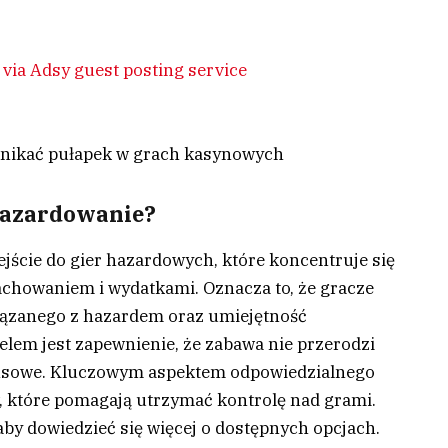
via Adsy guest posting service
unikać pułapek w grach kasynowych
 hazardowanie?
jście do gier hazardowych, które koncentruje się
chowaniem i wydatkami. Oznacza to, że gracze
ązanego z hazardem oraz umiejętność
lem jest zapewnienie, że zabawa nie przerodzi
nansowe. Kluczowym aspektem odpowiedzialnego
, które pomagają utrzymać kontrolę nad grami.
by dowiedzieć się więcej o dostępnych opcjach.