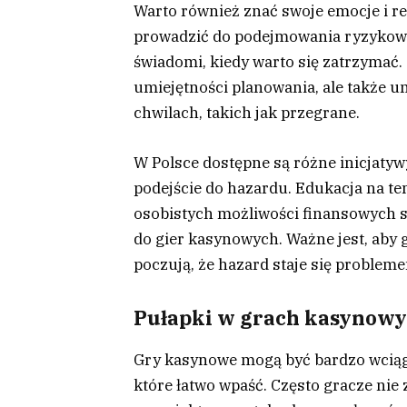
Warto również znać swoje emocje i re
prowadzić do podejmowania ryzykownyc
świadomi, kiedy warto się zatrzymać
umiejętności planowania, ale także 
chwilach, takich jak przegrane.
W Polsce dostępne są różne inicjatyw
podejście do hazardu. Edukacja na te
osobistych możliwości finansowych 
do gier kasynowych. Ważne jest, aby g
poczują, że hazard staje się problem
Pułapki w grach kasynow
Gry kasynowe mogą być bardzo wciąga
które łatwo wpaść. Często gracze nie z