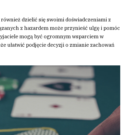
 również dzielić się swoimi doświadczeniami z
ązanych z hazardem może przynieść ulgę i pomóc
rzyjaciele mogą być ogromnym wsparciem w
że ułatwić podjęcie decyzji o zmianie zachowań