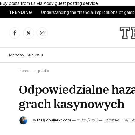
Buy posts from us via Adsy guest posting service
TRENDING
Understanding the financial implications of gam
Facebook
X
Instagram
(Twitter)
Monday, August 3
Home
»
public
Odpowiedzialne haza
grach kasynowych
By
theglobalnext.com
08/05/2026
Updated:
08/05/