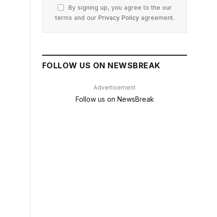
By signing up, you agree to the our
terms and our
Privacy Policy
agreement.
FOLLOW US ON NEWSBREAK
Advertisement
Follow us on NewsBreak