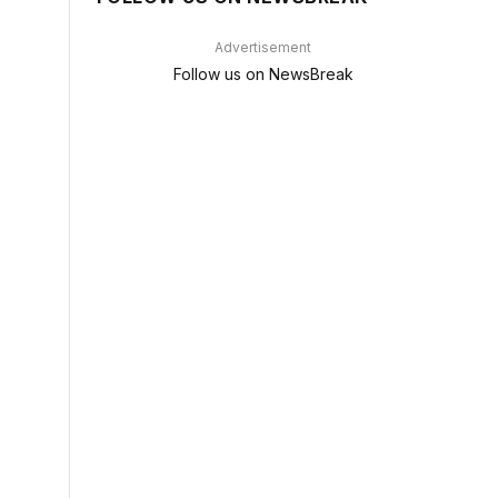
Advertisement
Follow us on NewsBreak