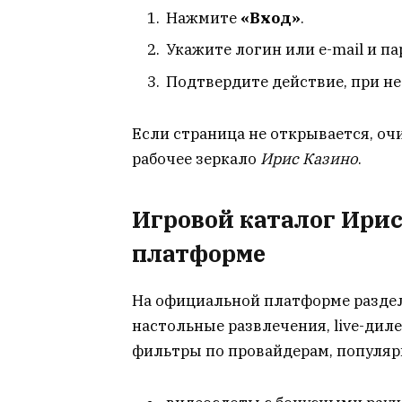
Нажмите
«Вход»
.
Укажите логин или e-mail и па
Подтвердите действие, при н
Если страница не открывается, оч
рабочее зеркало
Ирис Казино
.
Игровой каталог Ири
платформе
На официальной платформе раздел 
настольные развлечения, live-дил
фильтры по провайдерам, популяр