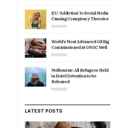
EU: ‘Addiction’ to Social Media
Causing Conspiracy Theories
11/01/2021
World’s Most Advanced Oil Rig
Commissioned at ONGC Well
11/01/2021
Melbourne: All Refugees Held
in Hotel Detention to be
Released
11/01/2021
LATEST POSTS