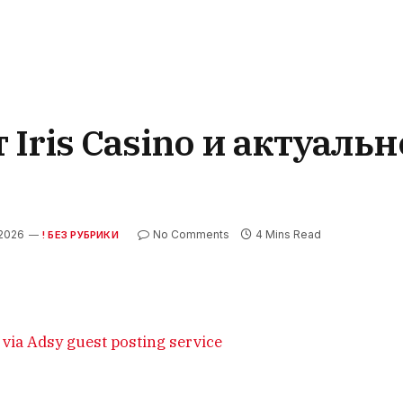
ris Casino и актуальн
2026
No Comments
4 Mins Read
! БЕЗ РУБРИКИ
via Adsy guest posting service