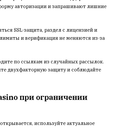
форму авторизации и запрашивают лишние
ться SSL-защита, раздел с лицензией и
 лимиты и верификация не меняются из-за
одите по ссылкам из случайных рассылок.
йте двухфакторную защиту и соблюдайте
Casino при ограничении
открывается, используйте актуальное