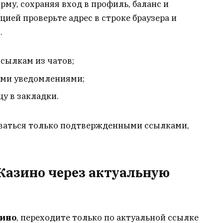
орму, сохраняя вход в профиль, баланс и
цией проверьте адрес в строке браузера и
.
сылкам из чатов;
ыми уведомлениями;
у в закладки.
ваться только подтвержденными ссылками,
Казино через актуальную
зино
, переходите только по актуальной ссылке