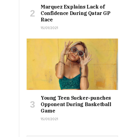
Marquez Explains Lack of
Confidence During Qatar GP
Race
15/01/2021
Young Teen Sucker-punches
Opponent During Basketball
Game
15/01/2021