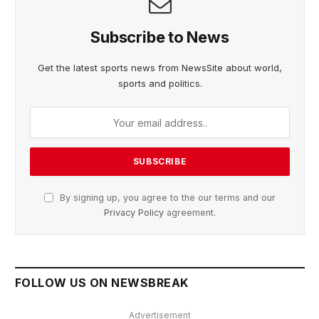
Subscribe to News
Get the latest sports news from NewsSite about world,
sports and politics.
By signing up, you agree to the our terms and our
Privacy Policy
agreement.
FOLLOW US ON NEWSBREAK
Advertisement