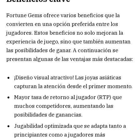
Fortune Gems ofrece varios beneficios que la
convierten en una opción preferida entre los
jugadores. Estos beneficios no solo mejoran la
experiencia de juego, sino que también aumentan
las posibilidades de ganar. A continuación se
presentan algunas de las ventajas más destacadas:
¡Diseño visual atractivo! Las joyas asiáticas
capturan la atención desde el primer momento.
Mayor tasa de retorno al jugador (RTP) que
muchos competidores, aumentando las
posibilidades de ganancias.
Jugabilidad optimizada que se adapta tanto a
principiantes como a jugadores más