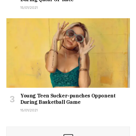
15/01/2021
Young Teen Sucker-punches Opponent
During Basketball Game
15/01/2021