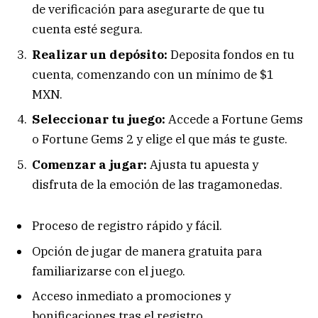
de verificación para asegurarte de que tu
cuenta esté segura.
Realizar un depósito:
Deposita fondos en tu
cuenta, comenzando con un mínimo de $1
MXN.
Seleccionar tu juego:
Accede a Fortune Gems
o Fortune Gems 2 y elige el que más te guste.
Comenzar a jugar:
Ajusta tu apuesta y
disfruta de la emoción de las tragamonedas.
Proceso de registro rápido y fácil.
Opción de jugar de manera gratuita para
familiarizarse con el juego.
Acceso inmediato a promociones y
bonificaciones tras el registro.