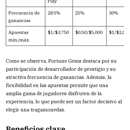
Play
Frecuencia de
28.5%
25%
30%
ganancias
Apuestas
$1/$3,750
$0.50/$5,000
$1/$2,00
mín./máx.
Como se observa, Fortune Gems destaca por su
participación de desarrollador de prestigio y su
atractiva frecuencia de ganancias. Además, la
flexibilidad en las apuestas permite que una
amplia gama de jugadores disfruten de la
experiencia, lo que puede ser un factor decisivo al
elegir una tragamonedas.
Beneficios clave