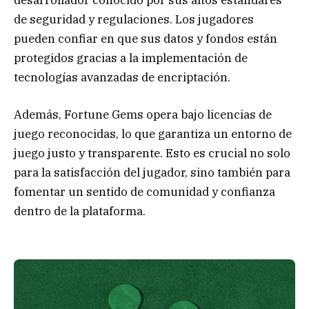
desarrollador conocido por sus altos estándares
de seguridad y regulaciones. Los jugadores
pueden confiar en que sus datos y fondos están
protegidos gracias a la implementación de
tecnologías avanzadas de encriptación.
Además, Fortune Gems opera bajo licencias de
juego reconocidas, lo que garantiza un entorno de
juego justo y transparente. Esto es crucial no solo
para la satisfacción del jugador, sino también para
fomentar un sentido de comunidad y confianza
dentro de la plataforma.