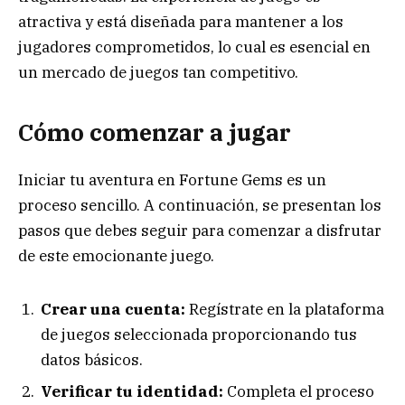
atractiva y está diseñada para mantener a los
jugadores comprometidos, lo cual es esencial en
un mercado de juegos tan competitivo.
Cómo comenzar a jugar
Iniciar tu aventura en Fortune Gems es un
proceso sencillo. A continuación, se presentan los
pasos que debes seguir para comenzar a disfrutar
de este emocionante juego.
Crear una cuenta:
Regístrate en la plataforma
de juegos seleccionada proporcionando tus
datos básicos.
Verificar tu identidad:
Completa el proceso