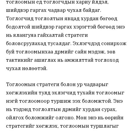
тоглоомын үед тоглогчдын хариу үйлдэл,
шийдвэр гаргах чадвар чухал байдаг.
Тоглогчид тоглолтын явцад хурдан бөгөөд
бодолтой шийдвэр гаргах хэрэгтэй бөгөөд энэ
нь ялангуяа гайхалтай стратеги
боловсруулахад тусалдаг. Эхлэгчдэд сонирхож
буй тоглоомынхаа дүрмийг сайн мэдэж, зөв
тактикийг ашиглах нь амжилттай тоглоход
чухал нөлөөтэй.
Тоглоомын стратеги болон ур чадварыг
хөгжүүлэхийн тулд эхлэгчид тухайн тоглоомыг
үнэгүй тоглоомоор туршиж үзэх боломжтой. Энэ
нь тэдэнд тоглолтын дүрмийг хурдан сурах,
ойлгох боломжийг олгоно. Мөн энэ нь өөрийн
стратегийг хөгжүүлэх, тоглоомын туршлагыг