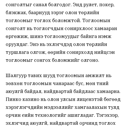
сонголтыг санал болгодог. Энд рулет, покер,
блэкжак, баарнууд зэрэг олон төрлийн
тоглоомыг тоглох боломжтой. Тоглоомын
сонголт нь тоглогчдын сонирхлоос хамааран
өргөжиж, шинэ тоглоомуудыг байнга нэмж
оруулдаг. Энэ нь эхлэгчдэд олон төрлийн
туршлага олгож, өөрийн сонирхолд нийцсэн
тоглоомыг сонгох боломжийг олгоно.
Шалгуур тавих шууд тоглоомын амжилт нь
зөвхөн тоглоомын чанараас бус, мөн түүний
аюулгүй байдал, найдвартай байдлаас хамаарна.
Пинко казино нь олон улсын лицензтэй бөгөөд
хэрэглэгчдийн мэдээллийг хамгаалахын тулд
орчин үеийн технологийг ашигладаг. Тэгэхээр,
эхлэгчид аюулгүй, найдвартай орчинд тоглох