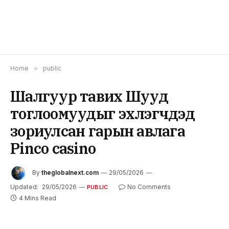
Home
»
public
Шалгуур тавих Шууд
тоглоомуудыг эхлэгчдэд
зориулсан гарын авлага
Pinco casino
By
theglobalnext.com
29/05/2026
Updated:
29/05/2026
No Comments
PUBLIC
4 Mins Read