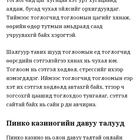
тоглогчид цаг хугацаа хэт урт хугацаанд
алдаж, бусад чухал зүйлсийг орхигдуулдаг.
Тиймээс тоглогчид тоглоомын цагийг хянаж,
өөрийн өдөр тутмын амьдралд саад
учруулахгүй байх хэрэгтэй.
Шалгуур тавих шууд тоглоомын үед тоглогчид
өөрсдийн сэтгэлзүйгээ хянах нь чухал юм.
Тоглоом нь сэтгэл хөдлөл, стрессийг ихээр
нэмэгдүүлдэг. Иймээс тоглогчид тоглоомын үеэр
хэт их сэтгэл хөдлөлд автахгүй байх, түүгээр ч
зогсохгүй цаашид тоглохдоо тунгалаг, сэтгэл
сайтай байх нь сайн үр дүн авчирна.
Пинко казиногийн давуу талууд
Пинко казино нь олон давуу талтай онлайн