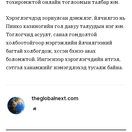
тохиромжтой онлайн тоглоомын талбар юм.
Хэрэглэгчдэд зориулсан дэмжлэг, үйлчилгээ нь
Пинко казиногийн гол давуу талуудын нэг юм.
Тоглогчид асуулт, санал гомдолтой
холбоотойгоор мэргэжлийн үйлчилгээний
багтай холбогдож, хүссэн бүхнээ авах
боломжтой. Ингэснээр хэрэглэгчдийн итгэл,
сэтгэл ханамжийг нэмэгдүүлэхэд тусалж байна.
theglobalnext.com
Website