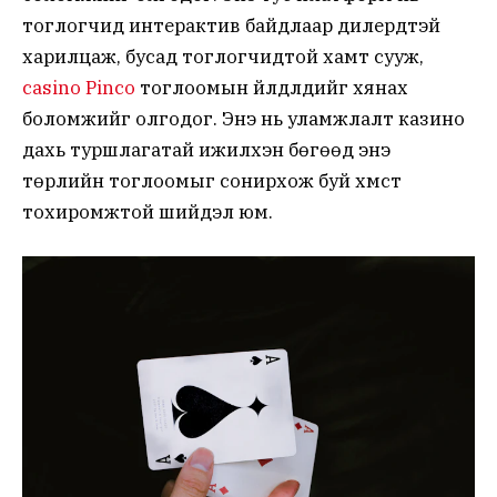
тоглогчид интерактив байдлаар дилерүүдтэй
харилцаж, бусад тоглогчидтой хамт сууж,
casino Pinco
тоглоомын үйлдлүүдийг хянах
боломжийг олгодог. Энэ нь уламжлалт казино
дахь туршлагатай ижилхэн бөгөөд энэ
төрлийн тоглоомыг сонирхож буй хүмүүст
тохиромжтой шийдэл юм.