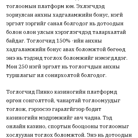
тоглоомын платформ юм. Эхлэгчдэд
зориулсан анхны хадгаламжийн бонус, үнэгүй
эргэлт зэргийг санал болгодог нь дотоодын
болон олон улсын хэрэглэгчдэд талархалтай
байдаг. Тоглогчид 150% -ийн анхны
хадгаламжийн бонус авах боломжтой бөгөөд
энэ нь тэдэнд тоглох боломжийг нэмэгдүүлдэг.
Мөн 250 үнэгүй эргэлт нь тоглогчдын анхны
туршлагыг илүү сонирхолтой болгодог.
Тоглогчид Пинко казиногийн платформд
өргөн сонголттой, чанартай тоглоомуудыг
тоглож, гэрээсээ гаралгүйгээр бодит
казиногийн мэдрэмжийг авч чадна. Тэд
онлайн казино, спортын бооцооны тоглоомыг
хослуулан тоглох боломжтой. Энэ нь дотоодын