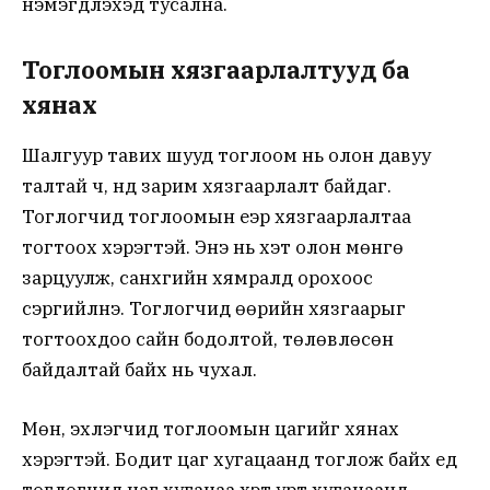
нэмэгдүүлэхэд тусална.
Тоглоомын хязгаарлалтууд ба
хянах
Шалгуур тавих шууд тоглоом нь олон давуу
талтай ч, үүнд зарим хязгаарлалт байдаг.
Тоглогчид тоглоомын үеэр хязгаарлалтаа
тогтоох хэрэгтэй. Энэ нь хэт олон мөнгө
зарцуулж, санхүүгийн хямралд орохоос
сэргийлнэ. Тоглогчид өөрийн хязгаарыг
тогтоохдоо сайн бодолтой, төлөвлөсөн
байдалтай байх нь чухал.
Мөн, эхлэгчид тоглоомын цагийг хянах
хэрэгтэй. Бодит цаг хугацаанд тоглож байх үед