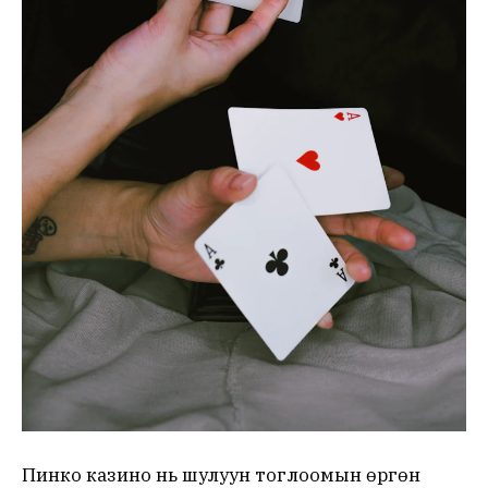
Пинко казино нь шулуун тоглоомын өргөн