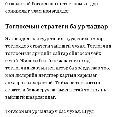
боломжтой бөгөөд энэ нь тоглоомын дур
сонирхлыг улам нэмэгдүүлдэг.
Тоглоомын стратеги ба ур чадвар
Эхлэгчдэд шалгуур тавих шууд тоглоомоор
тоглохдоо стратеги зайлшгүй чухал. Тоглогчид
тоглоомын дүрмүүдийг сайтар ойлгосон байх
ёстой. Жишээлбэл, блэкжак тоглоход
тоглогчид картын нэгдүгээр ба хоёрдугаар тоо,
мөн дилерийн нэгдүгээр картын харьцааг
анхаарч үзэх хэрэгтэй. Тиймээс тоглолтын
стратеги боловсруулж, амжилттай тоглох нь
зайлшгүй шаардагддаг.
Тоглоомын ур чадвар ч бас чухал. Шууд