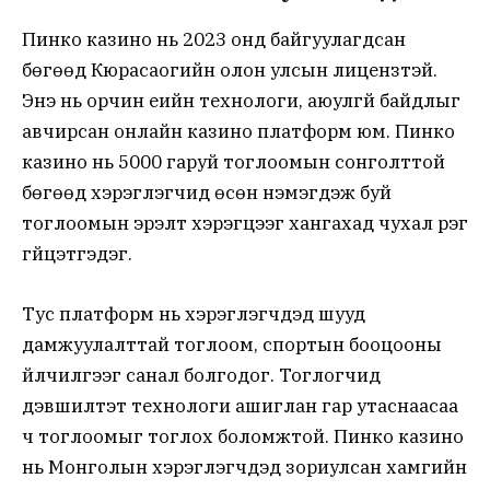
Пинко казино нь 2023 онд байгуулагдсан
бөгөөд Кюрасаогийн олон улсын лицензтэй.
Энэ нь орчин үеийн технологи, аюулгүй байдлыг
авчирсан онлайн казино платформ юм. Пинко
казино нь 5000 гаруй тоглоомын сонголттой
бөгөөд хэрэглэгчид өсөн нэмэгдэж буй
тоглоомын эрэлт хэрэгцээг хангахад чухал үүрэг
гүйцэтгэдэг.
Тус платформ нь хэрэглэгчдэд шууд
дамжуулалттай тоглоом, спортын бооцооны
үйлчилгээг санал болгодог. Тоглогчид
дэвшилтэт технологи ашиглан гар утаснаасаа
ч тоглоомыг тоглох боломжтой. Пинко казино
нь Монголын хэрэглэгчдэд зориулсан хамгийн