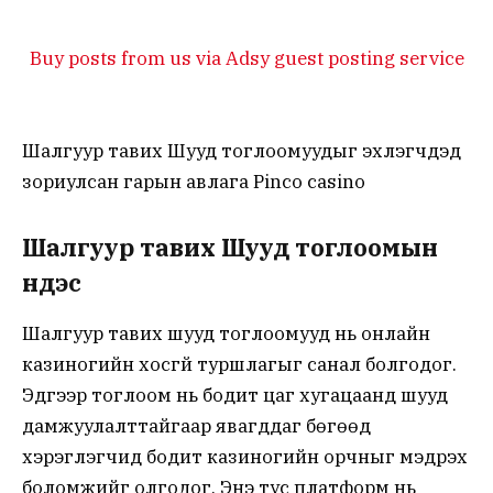
Buy posts from us via Adsy guest posting service
Шалгуур тавих Шууд тоглоомуудыг эхлэгчдэд
зориулсан гарын авлага Pinco casino
Шалгуур тавих Шууд тоглоомын
үндэс
Шалгуур тавих шууд тоглоомууд нь онлайн
казиногийн хосгүй туршлагыг санал болгодог.
Эдгээр тоглоом нь бодит цаг хугацаанд шууд
дамжуулалттайгаар явагддаг бөгөөд
хэрэглэгчид бодит казиногийн орчныг мэдрэх
боломжийг олгодог. Энэ тус платформ нь