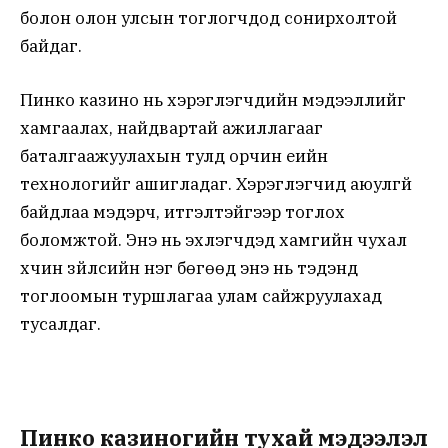
болон олон улсын тоглогчдод сонирхолтой
байдаг.
Пинко казино нь хэрэглэгчдийн мэдээллийг
хамгаалах, найдвартай ажиллагааг
баталгаажуулахын тулд орчин үеийн
технологийг ашигладаг. Хэрэглэгчид аюулгүй
байдлаа мэдэрч, итгэлтэйгээр тоглох
боломжтой. Энэ нь эхлэгчдэд хамгийн чухал
хүчин зүйлсийн нэг бөгөөд энэ нь тэдэнд
тоглоомын туршлагаа улам сайжруулахад
тусалдаг.
Пинко казиногийн тухай мэдээлэл